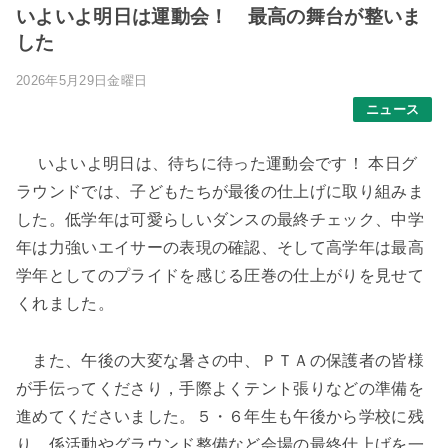
いよいよ明日は運動会！ 最高の舞台が整いま
した
2026年5月29日金曜日
ニュース
いよいよ明日は、待ちに待った運動会です！ 本日グ
ラウンドでは、子どもたちが最後の仕上げに取り組みま
した。
低学年
は可愛らしいダンスの最終チェック、
中学
年
は力強いエイサーの表現の確認、そして
高学年
は最高
学年としてのプライドを感じる圧巻の仕上がりを見せて
くれました。
また、午後の大変な暑さの中、
ＰＴＡの保護者の皆様
が手伝ってくださり，手際よく
テント張り
などの準備を
進めてくださいました。
５・６年生も午後から
学校に残
り、係活動やグラウンド整備など会場の最終仕上げを一