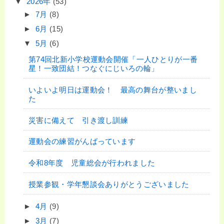
▼
2026年
(53)
►
7月
(8)
►
6月
(15)
▼
5月
(6)
第74回北新小学校運動会開催「一人ひとりが一番
星！一致団結！つなぐにじいろの輪」
いよいよ明日は運動会！ 最高の舞台が整いまし
た
災害に備えて 引き渡し訓練
運動会の練習がんばっています
令和8年度 児童総会が行われました
授業参観・学年懇談会ありがとうございました
►
4月
(9)
►
3月
(7)